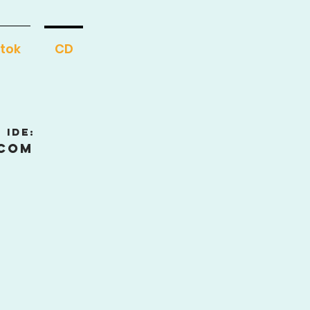
tok
CD
 ide:
.com