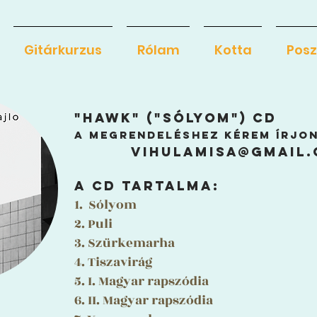
Gitárkurzus
Rólam
Kotta
Posz
"HAWK" ("SÓLYOM") CD
a megrendeléshez kérem írjon
vihulamisa@gmail
a CD TARTALMA:
1. Sólyom
2. Puli
3. Szürkemarha
4. Tiszavirág
5. I. Magyar rapszódia
6. II. Magyar rapszódia