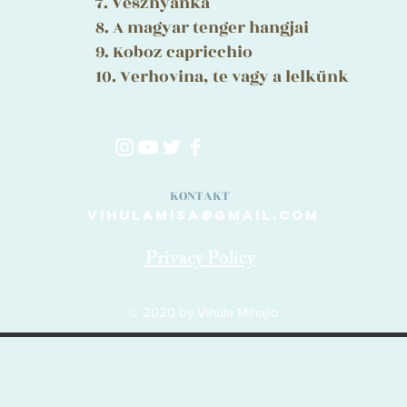
7. Vesznyanka
8. A magyar tenger hangjai
9. Koboz capricchio
10. Verhovina, te vagy a lelkünk
KONTAKT
vihulamisa@gmail.com
Privacy Policy
© 2020 by Vihula Mihajlo