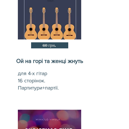
60 грн.
Ой на горі та женці жнуть
для 4-х гітар
16 сторінок.
Партитури+партії.