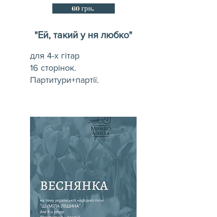
60 грн.
"Ей, такий у ня любко"
для 4-х гітар
16 сторінок.
Партитури+партії.